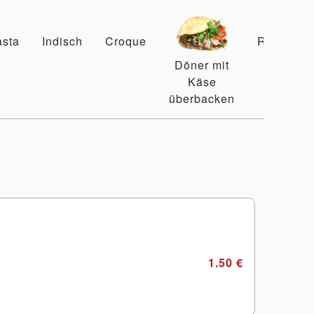
asta
Indisch
Croque
Rollo
Döner mit
Käse
überbacken
1.50 €