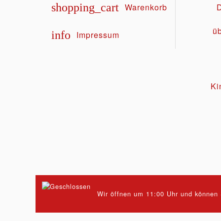
shopping_cart
Warenkorb
D
ü
info
Impressum
Ki
Wir öffnen um 11:00 Uhr und können S